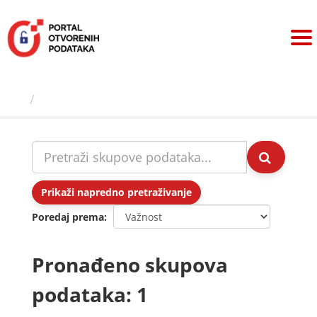
Preskoči
na
sadržaj
Skupovi podаtаkа
Prikaži napredno pretraživanje
Poredaj prema
Pronađeno skupova
podataka: 1