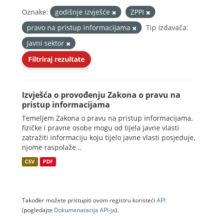
Oznake:
godišnje izvješće
ZPPI
pravo na pristup informacijama
Tip Izdavača:
Javni sektor
Filtriraj rezultate
Izvješća o provođenju Zakona o pravu na
pristup informacijama
Temeljem Zakona o pravu na pristup informacijama,
fizičke i pravne osobe mogu od tijela javne vlasti
zatražiti informaciju koju tijelo javne vlasti posjeduje,
njome raspolaže...
CSV
PDF
Također možete pristupiti ovom registru koristeći
API
(pogledajte
Dokumenаtаcijа API-jа
).