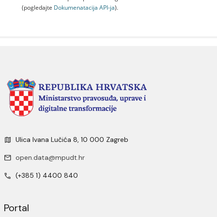
(pogledajte
Dokumenаtаcijа API-jа
).