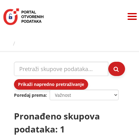
Preskoči
na
sadržaj
Skupovi podаtаkа
Prikaži napredno pretraživanje
Poredaj prema
Pronađeno skupova
podataka: 1