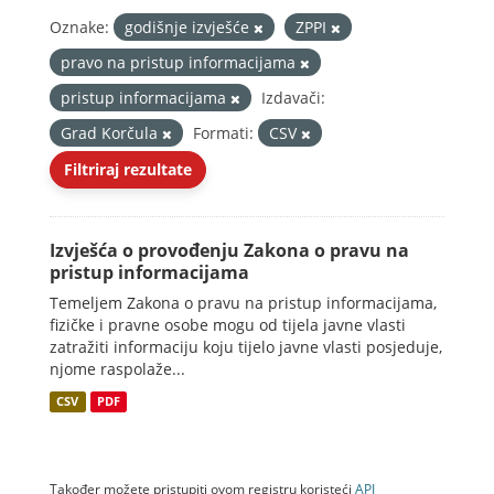
Oznake:
godišnje izvješće
ZPPI
pravo na pristup informacijama
pristup informacijama
Izdavači:
Grad Korčula
Formati:
CSV
Filtriraj rezultate
Izvješća o provođenju Zakona o pravu na
pristup informacijama
Temeljem Zakona o pravu na pristup informacijama,
fizičke i pravne osobe mogu od tijela javne vlasti
zatražiti informaciju koju tijelo javne vlasti posjeduje,
njome raspolaže...
CSV
PDF
Također možete pristupiti ovom registru koristeći
API