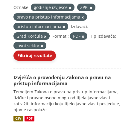
Oznake:
godišnje izvješće
ZPPI
pravo na pristup informacijama
pristup informacijama
Izdavači:
Grad Korčula
Formati:
PDF
Tip Izdavača:
Javni sektor
Filtriraj rezultate
Izvješća o provođenju Zakona o pravu na
pristup informacijama
Temeljem Zakona o pravu na pristup informacijama,
fizičke i pravne osobe mogu od tijela javne vlasti
zatražiti informaciju koju tijelo javne vlasti posjeduje,
njome raspolaže...
CSV
PDF