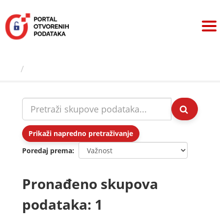
Preskoči
na
sadržaj
Skupovi podаtаkа
Prikaži napredno pretraživanje
Poredaj prema
Pronađeno skupova
podataka: 1