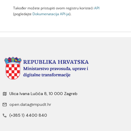
Također možete pristupiti ovom registru koristeći
API
(pogledajte
Dokumenаtаcijа API-jа
).