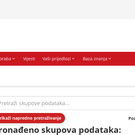
rikaži napredno pretraživanje
Po
ronađeno skupova podataka: