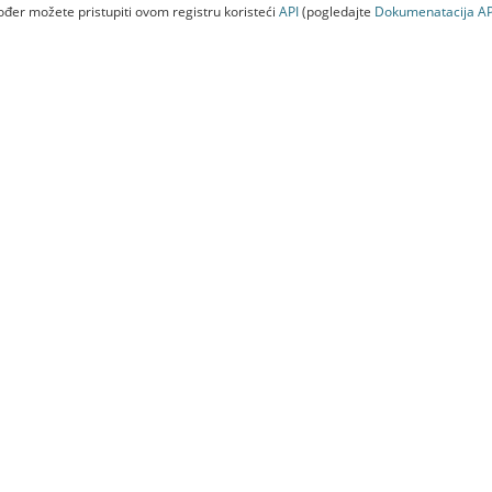
đer možete pristupiti ovom registru koristeći
API
(pogledajte
Dokumenаtаcijа AP