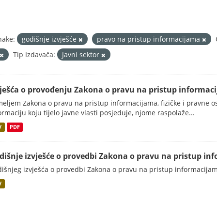
nake:
godišnje izvješće
pravo na pristup informacijama
Tip Izdavača:
Javni sektor
vješća o provođenju Zakona o pravu na pristup informac
eljem Zakona o pravu na pristup informacijama, fizičke i pravne oso
ormaciju koju tijelo javne vlasti posjeduje, njome raspolaže...
V
PDF
dišnje izvješće o provedbi Zakona o pravu na pristup inf
išnjeg izvješća o provedbi Zakona o pravu na pristup informacijama
V