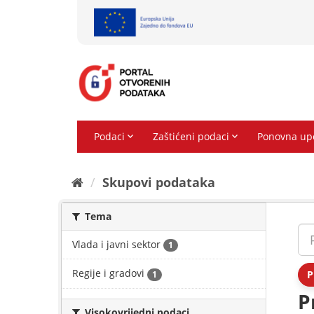
Preskoči
na
sadržaj
Skupovi podаtаkа
Tema
Vlada i javni sektor
1
Regije i gradovi
P
1
P
Visokovrijedni podaci