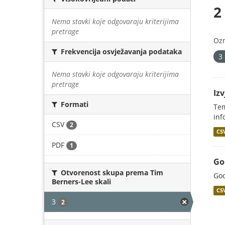
2
Nema stavki koje odgovaraju kriterijima
pretrage
Oz
Frekvencija osvježavanja podataka
3
Nema stavki koje odgovaraju kriterijima
pretrage
Iz
Formati
Tem
inf
CSV
2
CS
PDF
1
Go
Otvorenost skupa prema Tim
God
Berners-Lee skali
CS
3
2