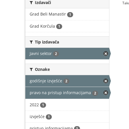
Izdavači
Tako
Grad Beli Manastir
1
Grad Korčula
1
Tip izdavača
Javni sektor
2
Oznake
godišnje izvješće
2
pravo na pristup informacijama
2
2022
1
izvješće
1
pristup informacijama
1