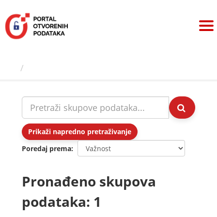
Preskoči
na
sadržaj
Skupovi podаtаkа
Prikaži napredno pretraživanje
Poredaj prema
Pronađeno skupova
podataka: 1