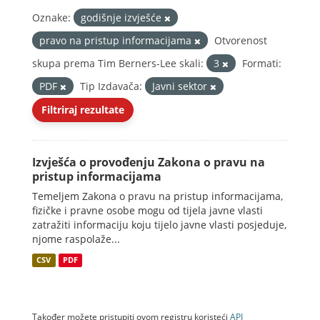
Oznake:
godišnje izvješće
pravo na pristup informacijama
Otvorenost
skupa prema Tim Berners-Lee skali:
3
Formati:
PDF
Tip Izdavača:
Javni sektor
Filtriraj rezultate
Izvješća o provođenju Zakona o pravu na
pristup informacijama
Temeljem Zakona o pravu na pristup informacijama,
fizičke i pravne osobe mogu od tijela javne vlasti
zatražiti informaciju koju tijelo javne vlasti posjeduje,
njome raspolaže...
CSV
PDF
Također možete pristupiti ovom registru koristeći
API