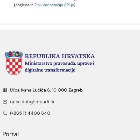
(pogledajte
Dokumenаtаcijа API-jа
).