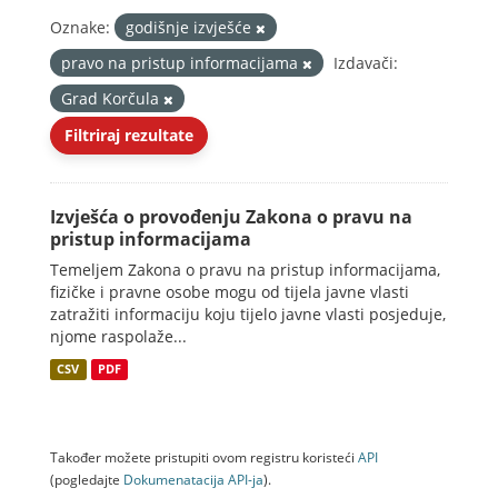
Oznake:
godišnje izvješće
pravo na pristup informacijama
Izdavači:
Grad Korčula
Filtriraj rezultate
Izvješća o provođenju Zakona o pravu na
pristup informacijama
Temeljem Zakona o pravu na pristup informacijama,
fizičke i pravne osobe mogu od tijela javne vlasti
zatražiti informaciju koju tijelo javne vlasti posjeduje,
njome raspolaže...
CSV
PDF
Također možete pristupiti ovom registru koristeći
API
(pogledajte
Dokumenаtаcijа API-jа
).