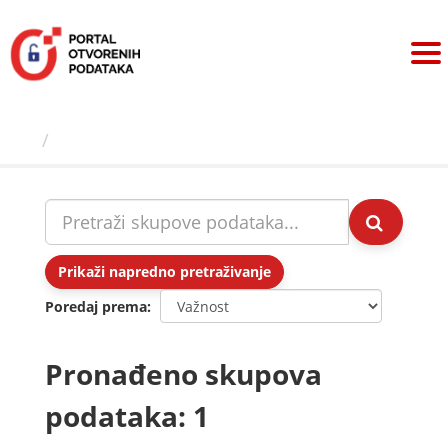
Preskoči
na
sadržaj
Skupovi podаtаkа
Prikaži napredno pretraživanje
Poredaj prema
Pronađeno skupova
podataka: 1