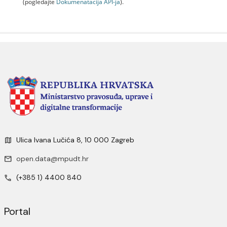
(pogledajte
Dokumenаtаcijа API-jа
).