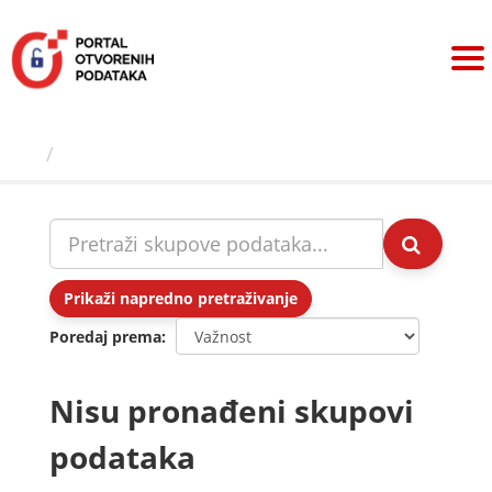
Preskoči
na
sadržaj
Skupovi podаtаkа
Prikaži napredno pretraživanje
Poredaj prema
Nisu pronađeni skupovi
podataka