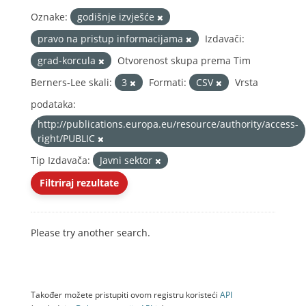
Oznake:
godišnje izvješće
pravo na pristup informacijama
Izdavači:
grad-korcula
Otvorenost skupa prema Tim
Berners-Lee skali:
3
Formati:
CSV
Vrsta
podataka:
http://publications.europa.eu/resource/authority/access-
right/PUBLIC
Tip Izdavača:
Javni sektor
Filtriraj rezultate
Please try another search.
Također možete pristupiti ovom registru koristeći
API