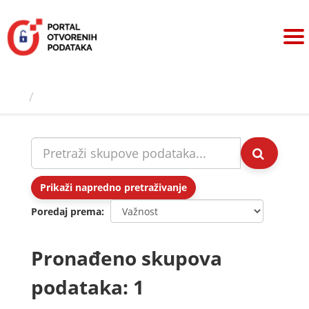
Preskoči
na
sadržaj
Skupovi podаtаkа
Prikaži napredno pretraživanje
Poredaj prema
Pronađeno skupova
podataka: 1