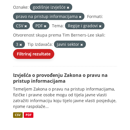
Oznake:
godišnje izvješće
pravo na pristup informacijama
Formati:
CSV
PDF
Tema:
Regije i gradovi
Otvorenost skupa prema Tim Berners-Lee skali:
3
Tip Izdavača:
Javni sektor
Filtriraj rezultate
Izvješća o provođenju Zakona o pravu na
pristup informacijama
Temeljem Zakona o pravu na pristup informacijama,
fizičke i pravne osobe mogu od tijela javne vlasti
zatražiti informaciju koju tijelo javne vlasti posjeduje,
njome raspolaže...
CSV
PDF