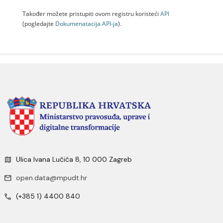
Također možete pristupiti ovom registru koristeći
API
(pogledajte
Dokumenаtаcijа API-jа
).