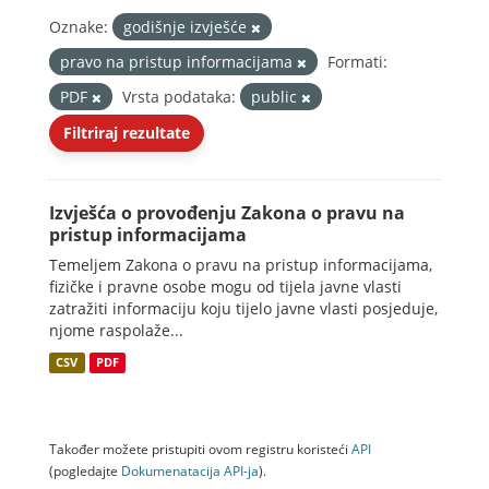
Oznake:
godišnje izvješće
pravo na pristup informacijama
Formati:
PDF
Vrsta podataka:
public
Filtriraj rezultate
Izvješća o provođenju Zakona o pravu na
pristup informacijama
Temeljem Zakona o pravu na pristup informacijama,
fizičke i pravne osobe mogu od tijela javne vlasti
zatražiti informaciju koju tijelo javne vlasti posjeduje,
njome raspolaže...
CSV
PDF
Također možete pristupiti ovom registru koristeći
API
(pogledajte
Dokumenаtаcijа API-jа
).