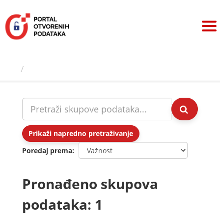
Preskoči
na
sadržaj
Skupovi podаtаkа
Prikaži napredno pretraživanje
Poredaj prema
Pronađeno skupova
podataka: 1