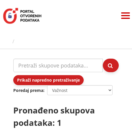
Preskoči
na
sadržaj
Skupovi podаtаkа
Prikaži napredno pretraživanje
Poredaj prema
Pronađeno skupova
podataka: 1