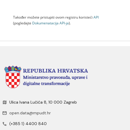
Također možete pristupiti ovom registru koristeći
API
(pogledajte
Dokumenаtаcijа API-jа
).