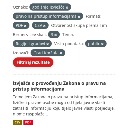
Oznake:
godišnje izvješće
pravo na pristup informacijama
Formati:
PDF
CSV
Otvorenost skupa prema Tim
Berners-Lee skali:
3
Tema:
Regije i gradovi
Vrsta podataka:
public
Izdavači:
Grad Korčula
Filtriraj rezultate
Izvješća o provođenju Zakona o pravu na
pristup informacijama
Temeljem Zakona o pravu na pristup informacijama,
fizičke i pravne osobe mogu od tijela javne vlasti
zatražiti informaciju koju tijelo javne vlasti posjeduje,
njome raspolaže...
CSV
PDF