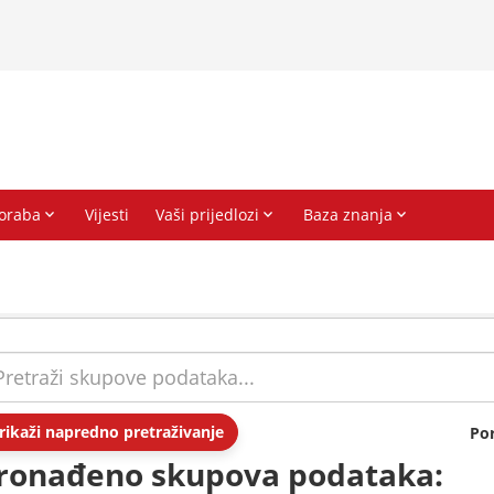
rikaži napredno pretraživanje
Po
ronađeno skupova podataka: