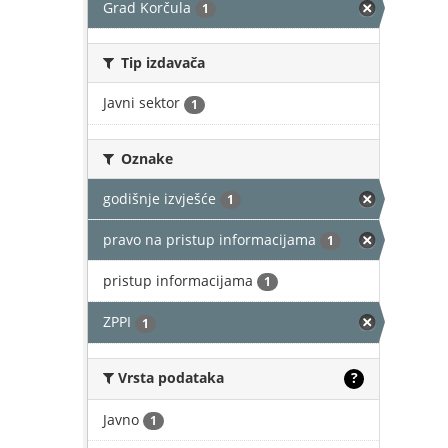
Grad Korčula
1
Tip izdavača
Javni sektor
1
Oznake
godišnje izvješće
1
pravo na pristup informacijama
1
pristup informacijama
1
ZPPI
1
Vrsta podataka
?
Javno
1