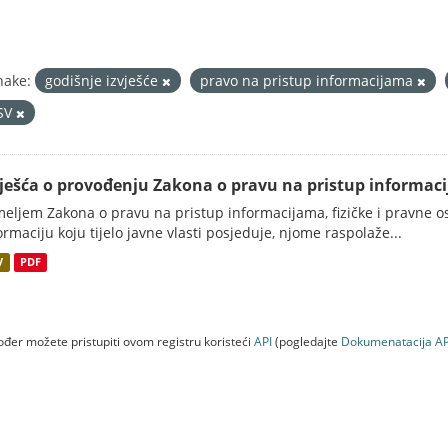
nake:
godišnje izvješće
pravo na pristup informacijama
SV
vješća o provođenju Zakona o pravu na pristup informac
eljem Zakona o pravu na pristup informacijama, fizičke i pravne oso
ormaciju koju tijelo javne vlasti posjeduje, njome raspolaže...
V
PDF
đer možete pristupiti ovom registru koristeći
API
(pogledajte
Dokumenаtаcijа AP