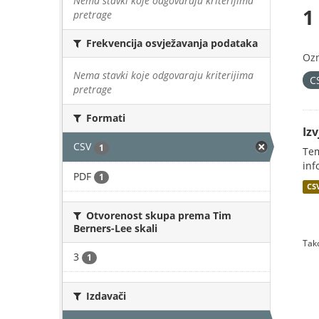
Nema stavki koje odgovaraju kriterijima
1
pretrage
Frekvencija osvježavanja podataka
Oz
Nema stavki koje odgovaraju kriterijima
C
pretrage
Formati
Iz
CSV
1
Tem
inf
PDF
1
CS
Otvorenost skupa prema Tim
Berners-Lee skali
Tako
3
1
Izdavači