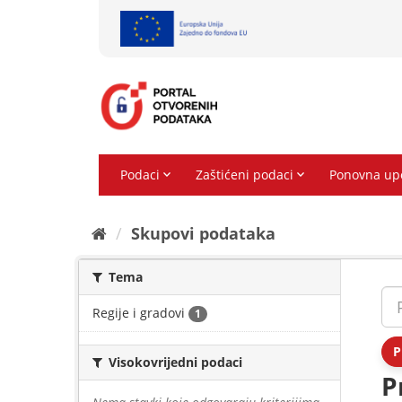
Preskoči
na
sadržaj
Skupovi podаtаkа
Tema
Regije i gradovi
1
P
Visokovrijedni podaci
P