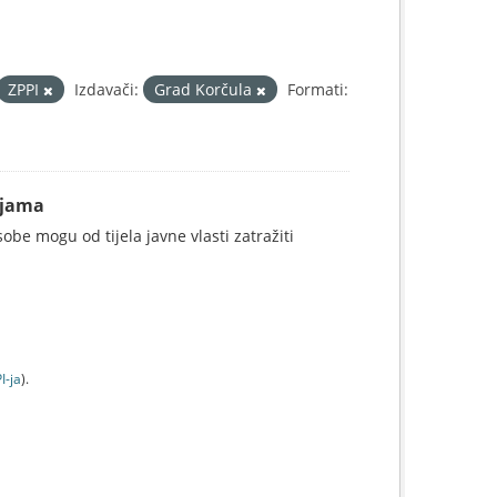
ZPPI
Izdavači:
Grad Korčula
Formati:
ijama
be mogu od tijela javne vlasti zatražiti
I-jа
).