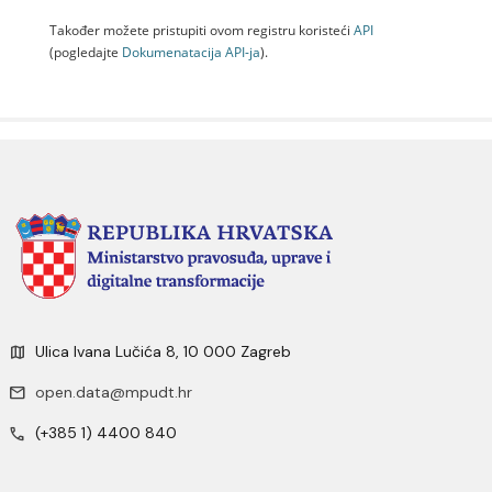
Također možete pristupiti ovom registru koristeći
API
(pogledajte
Dokumenаtаcijа API-jа
).