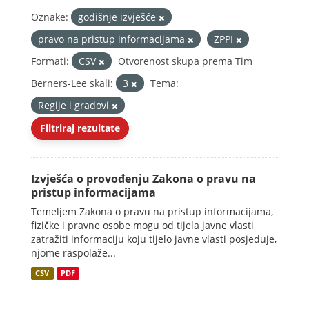
Oznake:
godišnje izvješće
pravo na pristup informacijama
ZPPI
Formati:
CSV
Otvorenost skupa prema Tim
Berners-Lee skali:
3
Tema:
Regije i gradovi
Filtriraj rezultate
Izvješća o provođenju Zakona o pravu na
pristup informacijama
Temeljem Zakona o pravu na pristup informacijama,
fizičke i pravne osobe mogu od tijela javne vlasti
zatražiti informaciju koju tijelo javne vlasti posjeduje,
njome raspolaže...
CSV
PDF