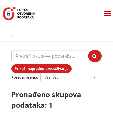
Preskoči
na
sadržaj
Skupovi podаtаkа
Prikaži napredno pretraživanje
Poredaj prema
Pronađeno skupova
podataka: 1