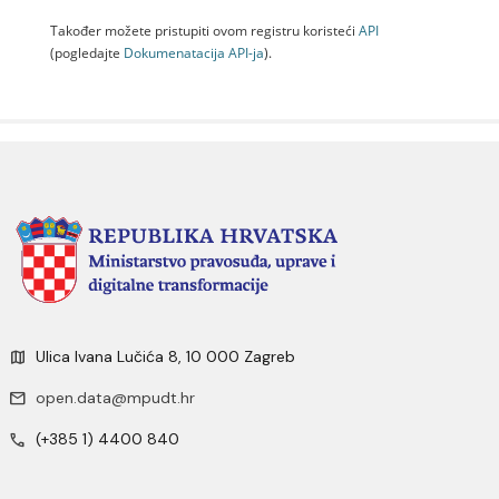
Također možete pristupiti ovom registru koristeći
API
(pogledajte
Dokumenаtаcijа API-jа
).