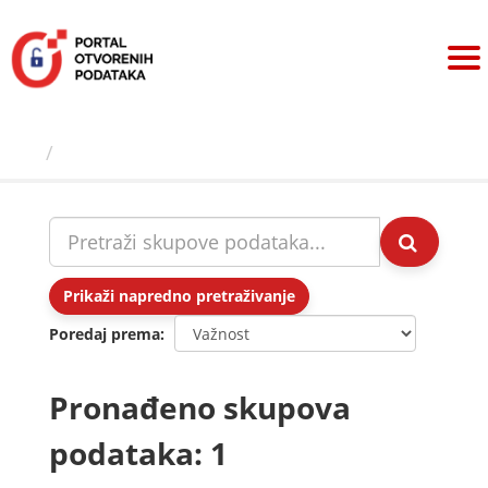
Preskoči
na
sadržaj
Skupovi podаtаkа
Prikaži napredno pretraživanje
Poredaj prema
Pronađeno skupova
podataka: 1