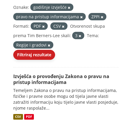
Oznake:
godišnje izvješće
pravo na pristup informacijama
ZPPI
Formati:
PDF
CSV
Otvorenost skupa
prema Tim Berners-Lee skali:
3
Tema:
Regije i gradovi
Filtriraj rezultate
Izvješća o provođenju Zakona o pravu na
pristup informacijama
Temeljem Zakona o pravu na pristup informacijama,
fizičke i pravne osobe mogu od tijela javne vlasti
zatražiti informaciju koju tijelo javne vlasti posjeduje,
njome raspolaže...
CSV
PDF