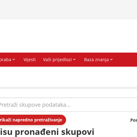
rikaži napredno pretraživanje
Po
isu pronađeni skupovi