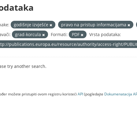
odataka
nake:
godišnje izvješće
pravo na pristup informacijama
avači:
grad-korcula
Formati:
PDF
Vrsta podataka:
ttp://publications.europa.eu/resource/authority/access-right/PUBL
ase try another search.
đer možete pristupiti ovom registru koristeći
API
(pogledajte
Dokumenаtаcijа AP