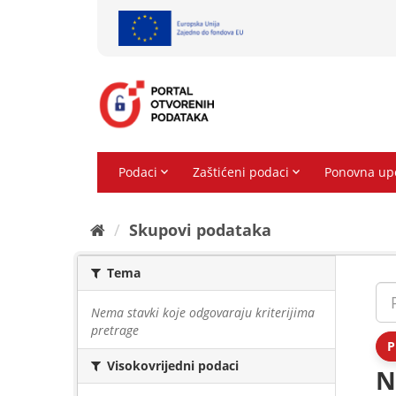
Preskoči
na
sadržaj
Skupovi podаtаkа
Tema
Nema stavki koje odgovaraju kriterijima
pretrage
P
Visokovrijedni podaci
N