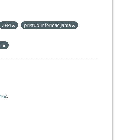
ZPPI
pristup informacijama
IC
I-jа
).