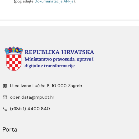
(pogledajte
Dokumenаtаcijа API-jа
).