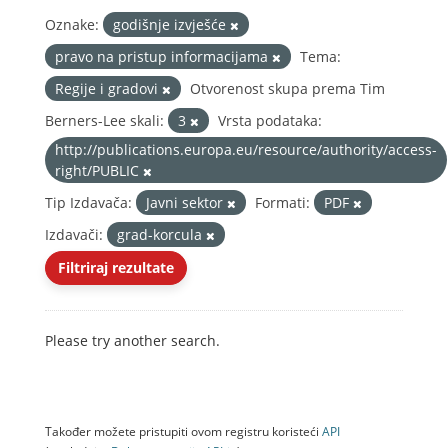
Oznake:
godišnje izvješće
pravo na pristup informacijama
Tema:
Regije i gradovi
Otvorenost skupa prema Tim
Berners-Lee skali:
3
Vrsta podataka:
http://publications.europa.eu/resource/authority/access-
right/PUBLIC
Tip Izdavača:
Javni sektor
Formati:
PDF
Izdavači:
grad-korcula
Filtriraj rezultate
Please try another search.
Također možete pristupiti ovom registru koristeći
API