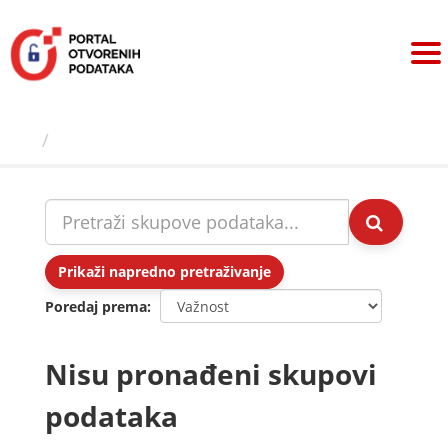
Preskoči
na
sadržaj
Skupovi podаtаkа
Prikaži napredno pretraživanje
Poredaj prema
Nisu pronađeni skupovi
podataka