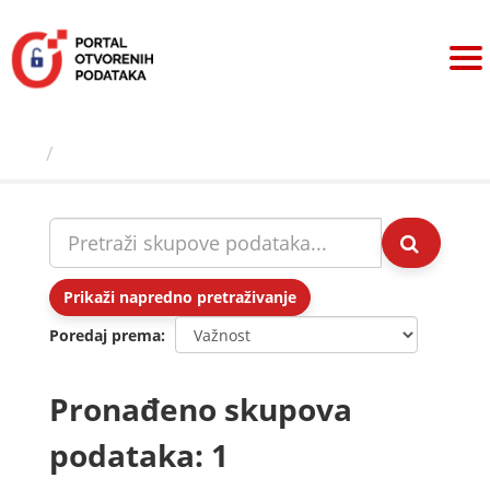
Preskoči
na
sadržaj
Skupovi podаtаkа
Prikaži napredno pretraživanje
Poredaj prema
Pronađeno skupova
podataka: 1