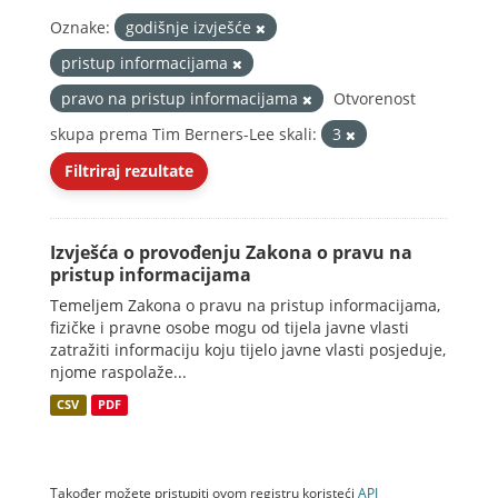
Oznake:
godišnje izvješće
pristup informacijama
pravo na pristup informacijama
Otvorenost
skupa prema Tim Berners-Lee skali:
3
Filtriraj rezultate
Izvješća o provođenju Zakona o pravu na
pristup informacijama
Temeljem Zakona o pravu na pristup informacijama,
fizičke i pravne osobe mogu od tijela javne vlasti
zatražiti informaciju koju tijelo javne vlasti posjeduje,
njome raspolaže...
CSV
PDF
Također možete pristupiti ovom registru koristeći
API