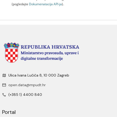
(pogledajte
Dokumenаtаcijа API-jа
).