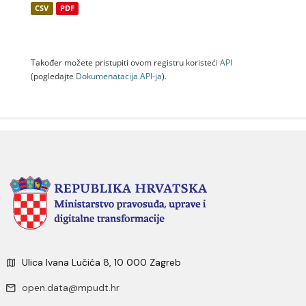
CSV
PDF
Također možete pristupiti ovom registru koristeći
API
(pogledajte
Dokumenаtаcijа API-jа
).