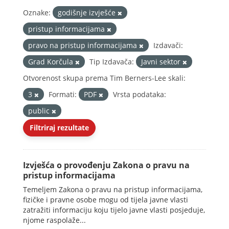
Oznake:
godišnje izvješće
pristup informacijama
pravo na pristup informacijama
Izdavači:
Grad Korčula
Tip Izdavača:
Javni sektor
Otvorenost skupa prema Tim Berners-Lee skali:
3
Formati:
PDF
Vrsta podataka:
public
Filtriraj rezultate
Izvješća o provođenju Zakona o pravu na
pristup informacijama
Temeljem Zakona o pravu na pristup informacijama,
fizičke i pravne osobe mogu od tijela javne vlasti
zatražiti informaciju koju tijelo javne vlasti posjeduje,
njome raspolaže...