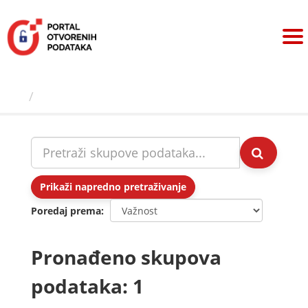
Preskoči
na
sadržaj
Skupovi podаtаkа
Prikaži napredno pretraživanje
Poredaj prema
Pronađeno skupova
podataka: 1