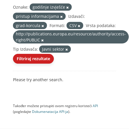
Oznake:
godišnje izvješće
pristup informacijama
Izdavači:
grad-korcula
Formati:
CSV
Vrsta podataka:
http://publications.europa.eu/resource/authority/access-
right/PUBLIC
Tip Izdavača:
Javni sektor
Filtriraj rezultate
Please try another search.
Također možete pristupiti ovom registru koristeći
API
(pogledajte
Dokumenаtаcijа API-jа
).