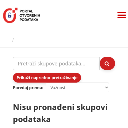
Preskoči
na
sadržaj
Skupovi podаtаkа
Prikaži napredno pretraživanje
Poredaj prema
Nisu pronađeni skupovi
podataka