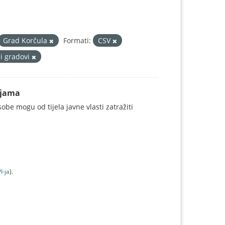
Grad Korčula
Formati:
CSV
 i gradovi
ijama
be mogu od tijela javne vlasti zatražiti
I-jа
).