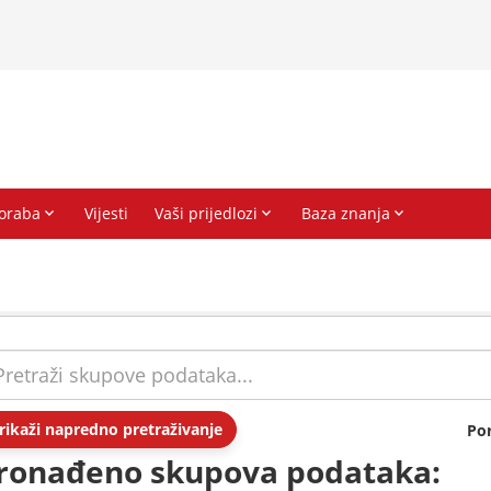
rikaži napredno pretraživanje
Po
ronađeno skupova podataka: