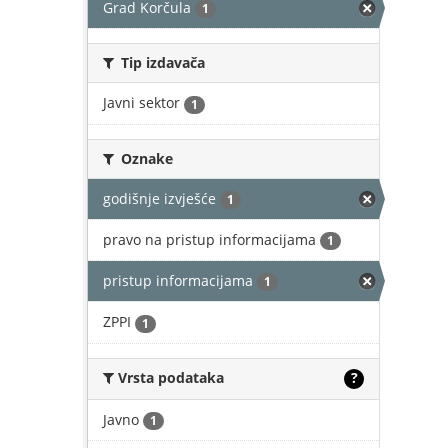
Grad Korčula
1
Tip izdavača
Javni sektor
1
Oznake
godišnje izvješće
1
pravo na pristup informacijama
1
pristup informacijama
1
ZPPI
1
Vrsta podataka
?
Javno
1