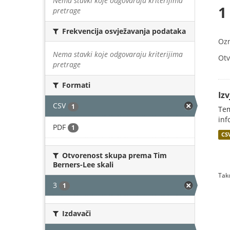
Nema stavki koje odgovaraju kriterijima
1
pretrage
Frekvencija osvježavanja podataka
Oz
Nema stavki koje odgovaraju kriterijima
Otv
pretrage
Formati
Iz
CSV
1
Tem
inf
PDF
1
CS
Otvorenost skupa prema Tim
Berners-Lee skali
Tako
3
1
Izdavači