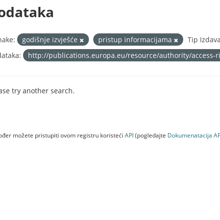
odataka
nake:
godišnje izvješće
pristup informacijama
Tip Izdav
ataka:
http://publications.europa.eu/resource/authority/access-
ase try another search.
đer možete pristupiti ovom registru koristeći
API
(pogledajte
Dokumenаtаcijа AP