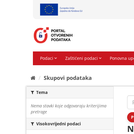
Preskoči
na
sadržaj
Skupovi podаtаkа
Tema
Nema stavki koje odgovaraju kriterijima
pretrage
P
Visokovrijedni podaci
N