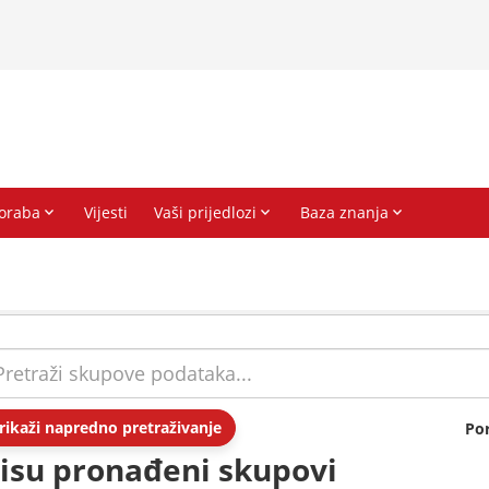
rikaži napredno pretraživanje
Po
isu pronađeni skupovi