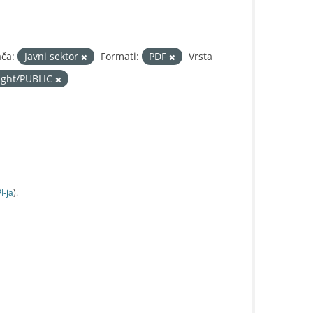
ača:
Javni sektor
Formati:
PDF
Vrsta
right/PUBLIC
I-jа
).