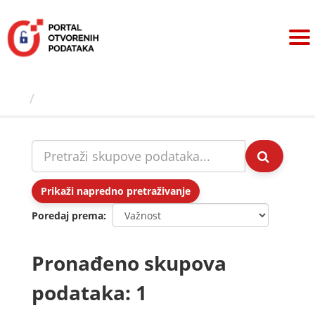
Preskoči
na
sadržaj
Skupovi podаtаkа
Prikaži napredno pretraživanje
Poredaj prema
Pronađeno skupova
podataka: 1