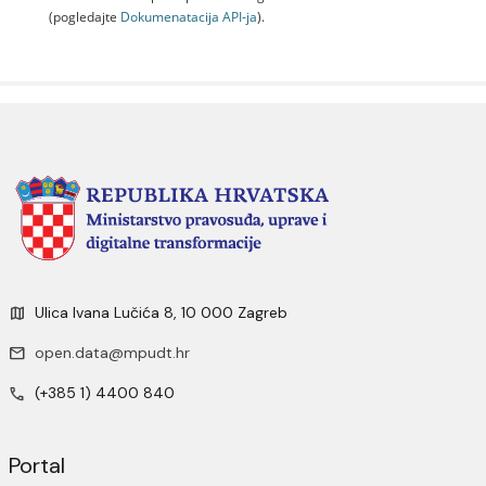
(pogledajte
Dokumenаtаcijа API-jа
).