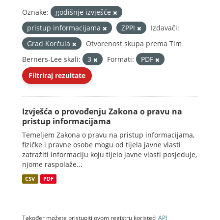
Oznake:
godišnje izvješće
pristup informacijama
ZPPI
Izdavači:
Grad Korčula
Otvorenost skupa prema Tim
Berners-Lee skali:
3
Formati:
PDF
Filtriraj rezultate
Izvješća o provođenju Zakona o pravu na
pristup informacijama
Temeljem Zakona o pravu na pristup informacijama,
fizičke i pravne osobe mogu od tijela javne vlasti
zatražiti informaciju koju tijelo javne vlasti posjeduje,
njome raspolaže...
CSV
PDF
Također možete pristupiti ovom registru koristeći
API