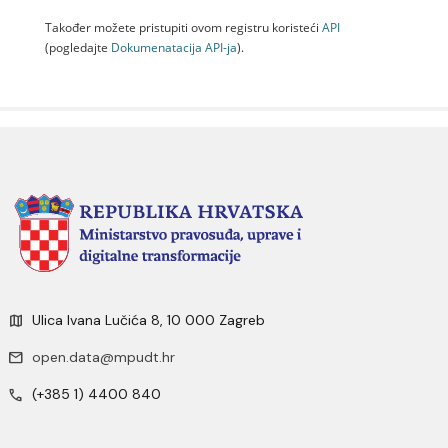
Također možete pristupiti ovom registru koristeći
API
(pogledajte
Dokumenаtаcijа API-jа
).