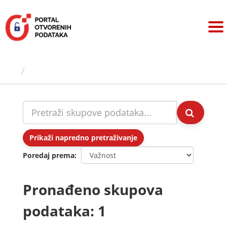
Preskoči
na
sadržaj
Skupovi podаtаkа
Prikaži napredno pretraživanje
Poredaj prema
Pronađeno skupova
podataka: 1