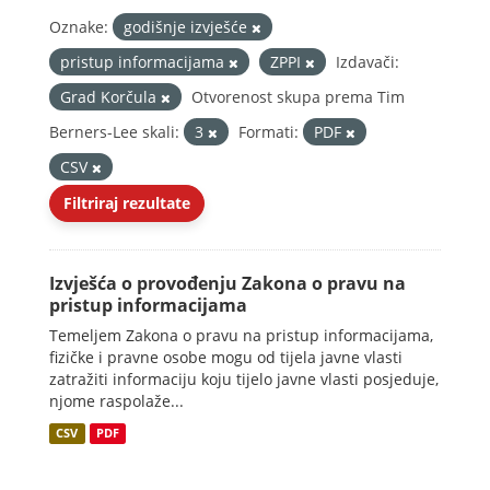
Oznake:
godišnje izvješće
pristup informacijama
ZPPI
Izdavači:
Grad Korčula
Otvorenost skupa prema Tim
Berners-Lee skali:
3
Formati:
PDF
CSV
Filtriraj rezultate
Izvješća o provođenju Zakona o pravu na
pristup informacijama
Temeljem Zakona o pravu na pristup informacijama,
fizičke i pravne osobe mogu od tijela javne vlasti
zatražiti informaciju koju tijelo javne vlasti posjeduje,
njome raspolaže...
CSV
PDF