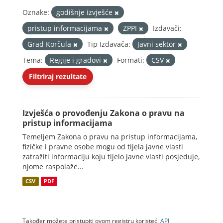
Oznake:
godišnje izvješće
pristup informacijama
ZPPI
Izdavači:
Grad Korčula
Tip Izdavača:
Javni sektor
Tema:
Regije i gradovi
Formati:
CSV
Filtriraj rezultate
Izvješća o provođenju Zakona o pravu na
pristup informacijama
Temeljem Zakona o pravu na pristup informacijama,
fizičke i pravne osobe mogu od tijela javne vlasti
zatražiti informaciju koju tijelo javne vlasti posjeduje,
njome raspolaže...
CSV
PDF
Također možete pristupiti ovom registru koristeći
API