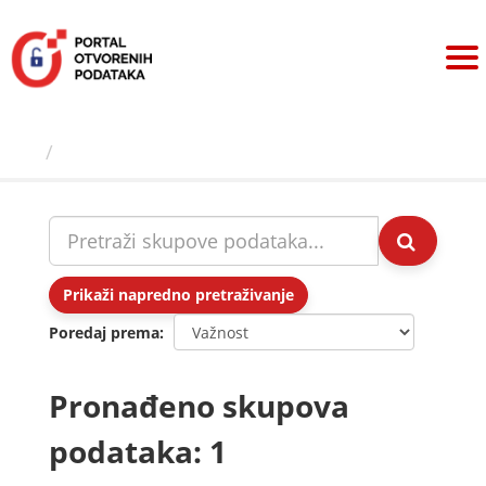
Preskoči
na
sadržaj
Skupovi podаtаkа
Prikaži napredno pretraživanje
Poredaj prema
Pronađeno skupova
podataka: 1