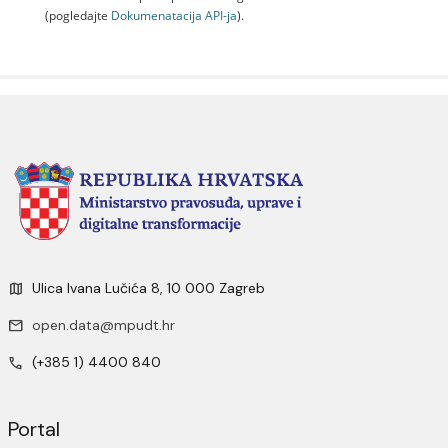
(pogledajte
Dokumenаtаcijа API-jа
).