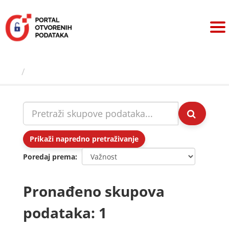
Preskoči
na
sadržaj
Skupovi podаtаkа
Prikaži napredno pretraživanje
Poredaj prema
Pronađeno skupova
podataka: 1