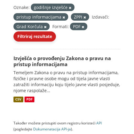
Oznake:
godišnje izvješće
pristup informacijama
ZPPI
Izdavači:
Grad Korčula
Formati:
PDF
Filtriraj rezultate
Izvješća o provođenju Zakona o pravu na
pristup informacijama
Temeljem Zakona o pravu na pristup informacijama,
fizičke i pravne osobe mogu od tijela javne vlasti
zatražiti informaciju koju tijelo javne vlasti posjeduje,
njome raspolaže...
CSV
PDF
Također možete pristupiti ovom registru koristeći
API
(pogledajte
Dokumenаtаcijа API-jа
).