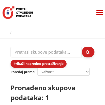
Preskoči
na
sadržaj
Skupovi podаtаkа
Prikaži napredno pretraživanje
Poredaj prema
Pronađeno skupova
podataka: 1