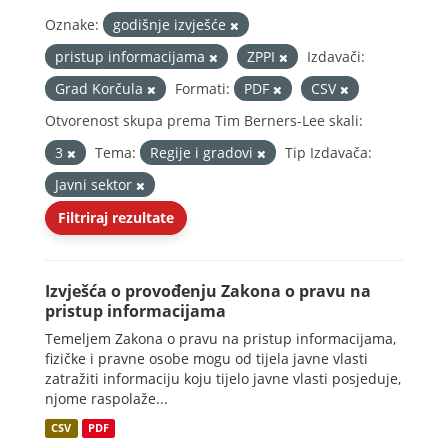
Oznake:
godišnje izvješće
pristup informacijama
ZPPI
Izdavači:
Grad Korčula
Formati:
PDF
CSV
Otvorenost skupa prema Tim Berners-Lee skali:
3
Tema:
Regije i gradovi
Tip Izdavača:
Javni sektor
Filtriraj rezultate
Izvješća o provođenju Zakona o pravu na
pristup informacijama
Temeljem Zakona o pravu na pristup informacijama,
fizičke i pravne osobe mogu od tijela javne vlasti
zatražiti informaciju koju tijelo javne vlasti posjeduje,
njome raspolaže...
CSV
PDF