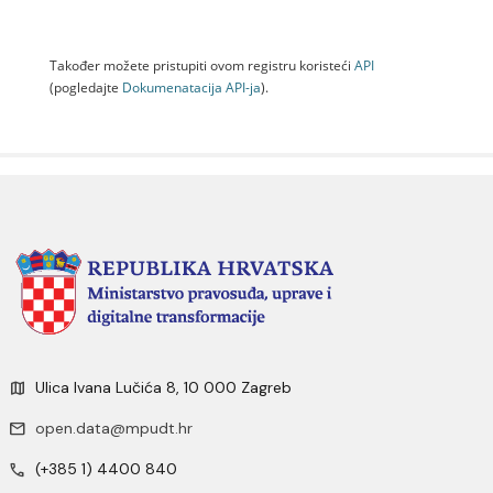
Također možete pristupiti ovom registru koristeći
API
(pogledajte
Dokumenаtаcijа API-jа
).