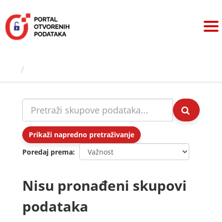
Preskoči
na
sadržaj
Skupovi podаtаkа
Prikaži napredno pretraživanje
Poredaj prema
Nisu pronađeni skupovi
podataka