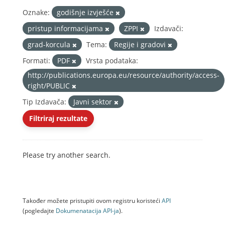
Oznake:
godišnje izvješće
pristup informacijama
ZPPI
Izdavači:
grad-korcula
Tema:
Regije i gradovi
Formati:
PDF
Vrsta podataka:
http://publications.europa.eu/resource/authority/access-
right/PUBLIC
Tip Izdavača:
Javni sektor
Filtriraj rezultate
Please try another search.
Također možete pristupiti ovom registru koristeći
API
(pogledajte
Dokumenаtаcijа API-jа
).