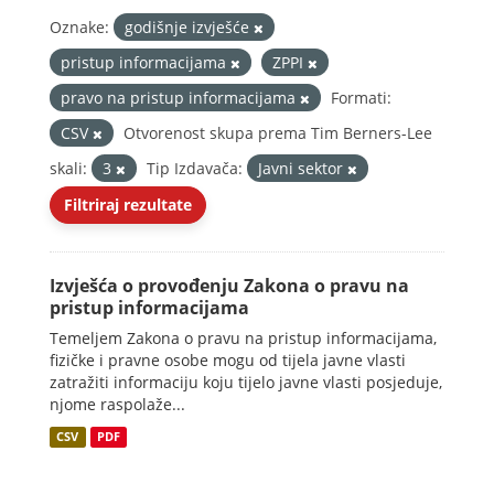
Oznake:
godišnje izvješće
pristup informacijama
ZPPI
pravo na pristup informacijama
Formati:
CSV
Otvorenost skupa prema Tim Berners-Lee
skali:
3
Tip Izdavača:
Javni sektor
Filtriraj rezultate
Izvješća o provođenju Zakona o pravu na
pristup informacijama
Temeljem Zakona o pravu na pristup informacijama,
fizičke i pravne osobe mogu od tijela javne vlasti
zatražiti informaciju koju tijelo javne vlasti posjeduje,
njome raspolaže...
CSV
PDF