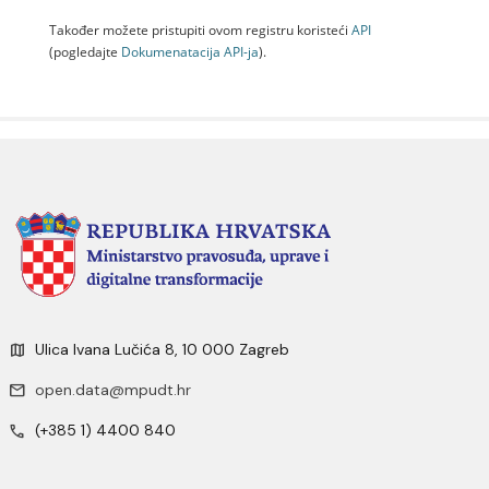
Također možete pristupiti ovom registru koristeći
API
(pogledajte
Dokumenаtаcijа API-jа
).