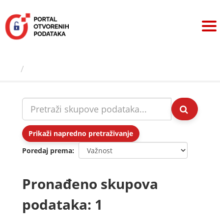
Preskoči
na
sadržaj
Skupovi podаtаkа
Prikaži napredno pretraživanje
Poredaj prema
Pronađeno skupova
podataka: 1