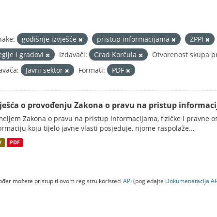
nake:
godišnje izvješće
pristup informacijama
ZPPI
egije i gradovi
Izdavači:
Grad Korčula
Otvorenost skupa p
avača:
Javni sektor
Formati:
PDF
vješća o provođenju Zakona o pravu na pristup informac
eljem Zakona o pravu na pristup informacijama, fizičke i pravne oso
ormaciju koju tijelo javne vlasti posjeduje, njome raspolaže...
V
PDF
đer možete pristupiti ovom registru koristeći
API
(pogledajte
Dokumenаtаcijа AP