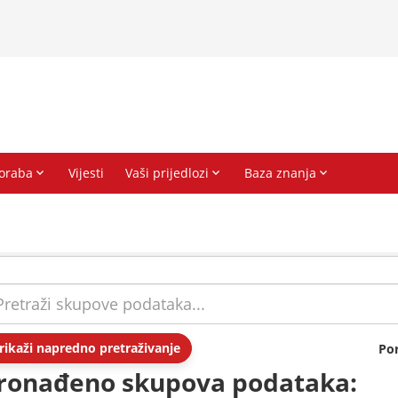
rikaži napredno pretraživanje
Po
ronađeno skupova podataka: