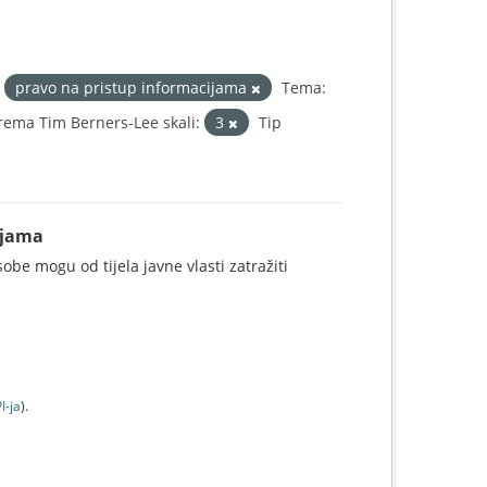
pravo na pristup informacijama
Tema:
rema Tim Berners-Lee skali:
3
Tip
ijama
be mogu od tijela javne vlasti zatražiti
I-jа
).