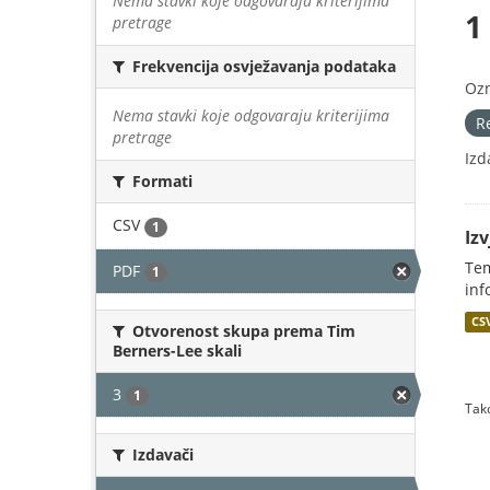
Nema stavki koje odgovaraju kriterijima
1
pretrage
Frekvencija osvježavanja podataka
Oz
Nema stavki koje odgovaraju kriterijima
R
pretrage
Izd
Formati
CSV
1
Iz
Tem
PDF
1
inf
CS
Otvorenost skupa prema Tim
Berners-Lee skali
3
1
Tako
Izdavači