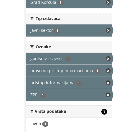
Grad Korčula
1
Tip izdavača
Javni sektor
1
Oznake
godišnje izvješće
1
pravo na pristup informacijama
1
pristup informacijama
1
ZPPI
1
Vrsta podataka
?
Javno
1