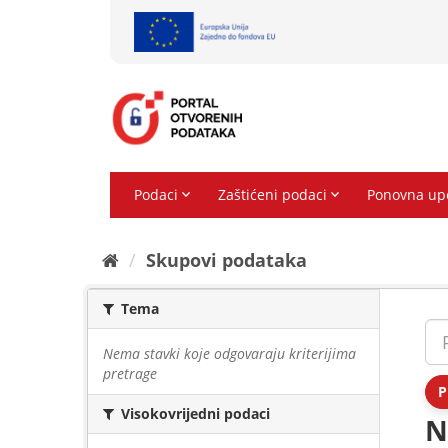
Preskoči
na
sadržaj
Skupovi podаtаkа
Tema
Nema stavki koje odgovaraju kriterijima
pretrage
P
Visokovrijedni podaci
N