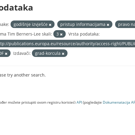
odataka
nake:
godišnje izvješće
pristup informacijama
pravo n
ma Tim Berners-Lee skali:
3
Vrsta podataka:
ttp://publications.europa.eu/resource/authority/access-right/PUBL
DF
Izdavači:
grad-korcula
ase try another search.
đer možete pristupiti ovom registru koristeći
API
(pogledajte
Dokumenаtаcijа AP