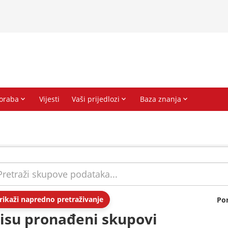
rikaži napredno pretraživanje
Po
isu pronađeni skupovi