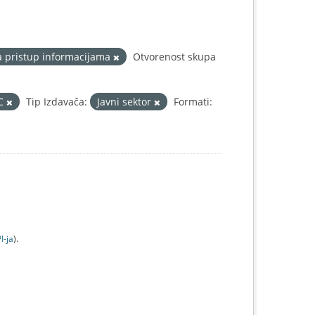
a pristup informacijama
Otvorenost skupa
IC
Tip Izdavača:
Javni sektor
Formati:
I-jа
).