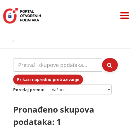
Preskoči
na
sadržaj
Skupovi podаtаkа
Prikaži napredno pretraživanje
Poredaj prema
Pronađeno skupova
podataka: 1