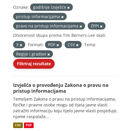
Oznake:
godišnje izvješće
pristup informacijama
pravo na pristup informacijama
ZPPI
Otvorenost skupa prema Tim Berners-Lee skali:
3
Formati:
PDF
CSV
Tema:
Regije i gradovi
Filtriraj rezultate
Izvješća o provođenju Zakona o pravu na
pristup informacijama
Temeljem Zakona o pravu na pristup informacijama,
fizičke i pravne osobe mogu od tijela javne vlasti
zatražiti informaciju koju tijelo javne vlasti posjeduje,
njome raspolaže...
CSV
PDF