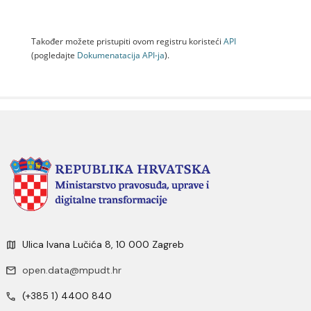
Također možete pristupiti ovom registru koristeći
API
(pogledajte
Dokumenаtаcijа API-jа
).