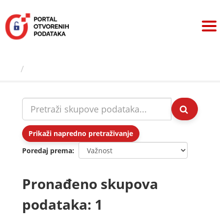
Preskoči
na
sadržaj
Skupovi podаtаkа
Prikaži napredno pretraživanje
Poredaj prema
Pronađeno skupova
podataka: 1