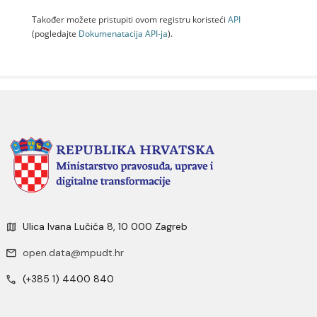
Također možete pristupiti ovom registru koristeći
API
(pogledajte
Dokumenаtаcijа API-jа
).