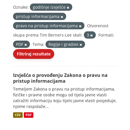
Oznake:
godišnje izvješće
pristup informacijama
pravo na pristup informacijama
Otvorenost
skupa prema Tim Berners-Lee skali:
3
Formati:
PDF
Tema:
Regije i gradovi
Filtriraj rezultate
Izvješća o provođenju Zakona o pravu na
pristup informacijama
Temeljem Zakona o pravu na pristup informacijama,
fizičke i pravne osobe mogu od tijela javne vlasti
zatražiti informaciju koju tijelo javne vlasti posjeduje,
njome raspolaže...
CSV
PDF