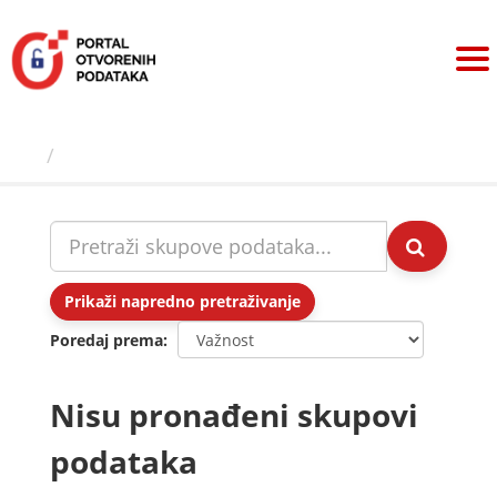
Preskoči
na
sadržaj
Skupovi podаtаkа
Prikaži napredno pretraživanje
Poredaj prema
Nisu pronađeni skupovi
podataka