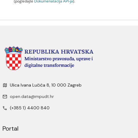
(pogledajte
Dokumenаtаcijа API-jа
).