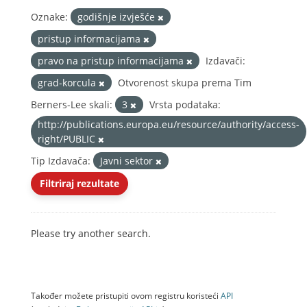
Oznake:
godišnje izvješće
pristup informacijama
pravo na pristup informacijama
Izdavači:
grad-korcula
Otvorenost skupa prema Tim
Berners-Lee skali:
3
Vrsta podataka:
http://publications.europa.eu/resource/authority/access-
right/PUBLIC
Tip Izdavača:
Javni sektor
Filtriraj rezultate
Please try another search.
Također možete pristupiti ovom registru koristeći
API