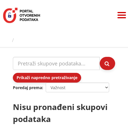
Preskoči
na
sadržaj
Skupovi podаtаkа
Prikaži napredno pretraživanje
Poredaj prema
Nisu pronađeni skupovi
podataka