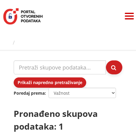
Preskoči
na
sadržaj
Skupovi podаtаkа
Prikaži napredno pretraživanje
Poredaj prema
Pronađeno skupova
podataka: 1