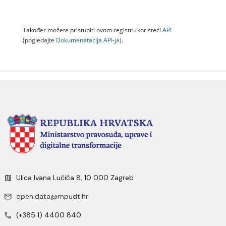
Također možete pristupiti ovom registru koristeći
API
(pogledajte
Dokumenаtаcijа API-jа
).