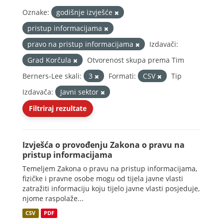
Oznake:
godišnje izvješće
pristup informacijama
pravo na pristup informacijama
Izdavači:
Grad Korčula
Otvorenost skupa prema Tim
Berners-Lee skali:
3
Formati:
CSV
Tip
Izdavača:
Javni sektor
Filtriraj rezultate
Izvješća o provođenju Zakona o pravu na
pristup informacijama
Temeljem Zakona o pravu na pristup informacijama,
fizičke i pravne osobe mogu od tijela javne vlasti
zatražiti informaciju koju tijelo javne vlasti posjeduje,
njome raspolaže...
CSV
PDF