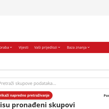
rikaži napredno pretraživanje
Po
isu pronađeni skupovi