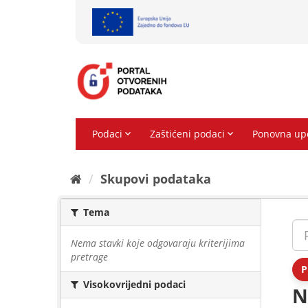
Preskoči
na
sadržaj
Skupovi podаtаkа
Tema
Nema stavki koje odgovaraju kriterijima
pretrage
P
Visokovrijedni podaci
N