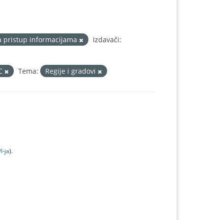
a pristup informacijama
Izdavači:
IC
Tema:
Regije i gradovi
I-jа
).