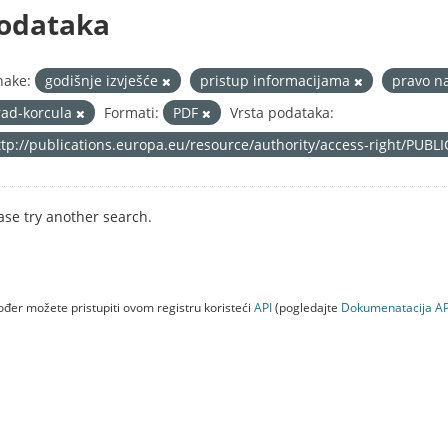
odataka
nake:
godišnje izvješće
pristup informacijama
pravo n
rad-korcula
Formati:
PDF
Vrsta podataka:
ttp://publications.europa.eu/resource/authority/access-right/PUBL
ase try another search.
đer možete pristupiti ovom registru koristeći
API
(pogledajte
Dokumenаtаcijа AP