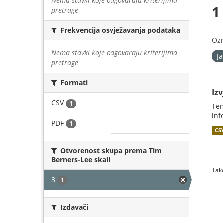
Nema stavki koje odgovaraju kriterijima
1
pretrage
Frekvencija osvježavanja podataka
Oz
Nema stavki koje odgovaraju kriterijima
J
pretrage
Formati
Iz
CSV
1
Tem
inf
PDF
1
CS
Otvorenost skupa prema Tim
Berners-Lee skali
Tako
3
1
Izdavači