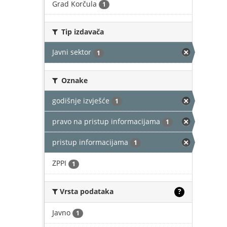
Grad Korčula
1
Tip izdavača
Javni sektor
1
Oznake
godišnje izvješće
1
pravo na pristup informacijama
1
pristup informacijama
1
ZPPI
1
Vrsta podataka
?
Javno
1