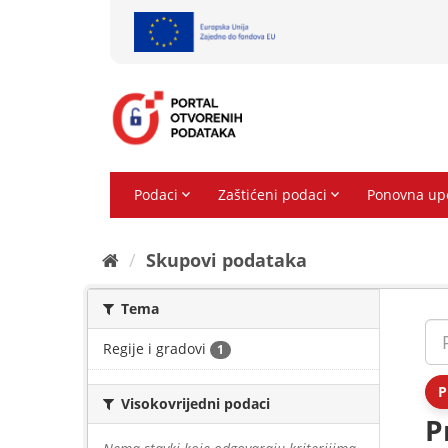
Preskoči
na
sadržaj
Skupovi podаtаkа
Tema
Regije i gradovi
1
P
Visokovrijedni podaci
P