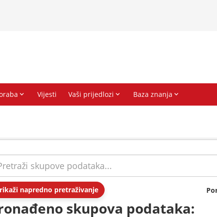
rikaži napredno pretraživanje
Po
ronađeno skupova podataka: