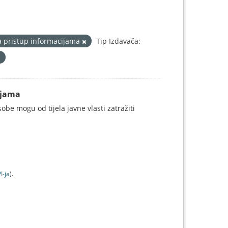
a pristup informacijama
Tip Izdavača:
ijama
be mogu od tijela javne vlasti zatražiti
I-jа
).