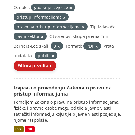
Oznake:
godišnje izvješće
pristup informacijama
pravo na pristup informacijama
Tip Izdavača:
Javni sektor
Otvorenost skupa prema Tim
Berners-Lee skali:
3
Formati:
PDF
Vrsta
podataka:
public
Filtriraj rezultate
Izvješća o provođenju Zakona o pravu na
pristup informacijama
Temeljem Zakona o pravu na pristup informacijama,
fizičke i pravne osobe mogu od tijela javne vlasti
zatražiti informaciju koju tijelo javne vlasti posjeduje,
njome raspolaže...
CSV
PDF