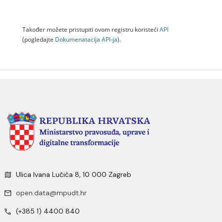
Također možete pristupiti ovom registru koristeći
API
(pogledajte
Dokumenаtаcijа API-jа
).