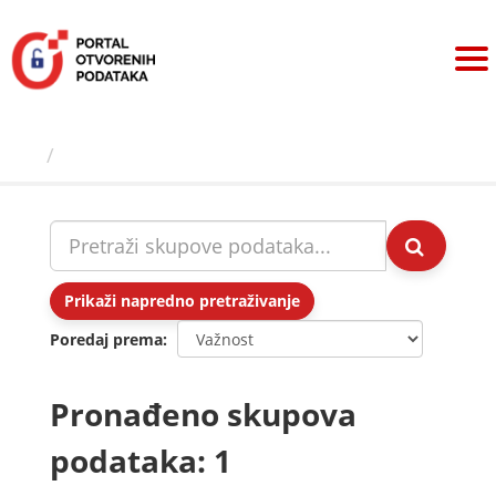
Preskoči
na
sadržaj
Skupovi podаtаkа
Prikaži napredno pretraživanje
Poredaj prema
Pronađeno skupova
podataka: 1