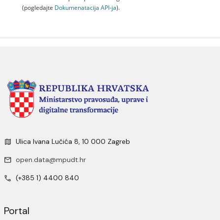
(pogledajte
Dokumenаtаcijа API-jа
).