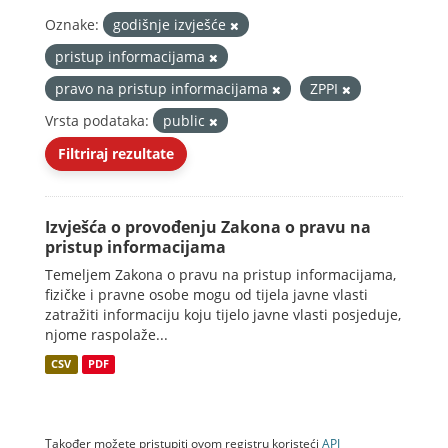
Oznake:
godišnje izvješće
pristup informacijama
pravo na pristup informacijama
ZPPI
Vrsta podataka:
public
Filtriraj rezultate
Izvješća o provođenju Zakona o pravu na
pristup informacijama
Temeljem Zakona o pravu na pristup informacijama,
fizičke i pravne osobe mogu od tijela javne vlasti
zatražiti informaciju koju tijelo javne vlasti posjeduje,
njome raspolaže...
CSV
PDF
Također možete pristupiti ovom registru koristeći
API