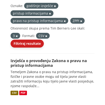
Oznake:
godišnje izvješće
pristup informacijama
pravo na pristup informacijama
ZPPI
Otvorenost skupa prema Tim Berners-Lee skali:
3
Formati:
CSV
Filtriraj rezultate
Izvješća o provođenju Zakona o pravu na
pristup informacijama
Temeljem Zakona o pravu na pristup informacijama,
fizičke i pravne osobe mogu od tijela javne vlasti
zatražiti informaciju koju tijelo javne vlasti posjeduje,
njome raspolaže...
CSV
PDF