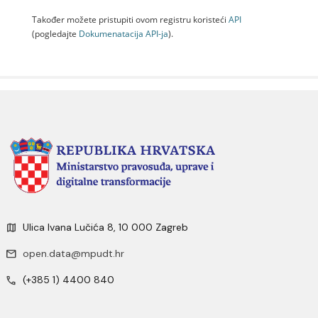
Također možete pristupiti ovom registru koristeći
API
(pogledajte
Dokumenаtаcijа API-jа
).