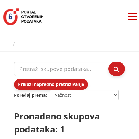
Preskoči
na
sadržaj
Skupovi podаtаkа
Prikaži napredno pretraživanje
Poredaj prema
Pronađeno skupova
podataka: 1