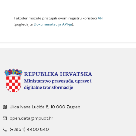
Također možete pristupiti ovom registru koristeći
API
(pogledajte
Dokumenаtаcijа API-jа
).