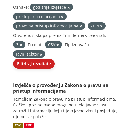
Oznake:
godišnje izvješće
pristup informacijama
pravo na pristup informacijama
ZPPI
Otvorenost skupa prema Tim Berners-Lee skali:
3
Formati:
CSV
Tip Izdavača:
Javni sektor
Filtriraj rezultate
Izvješća o provođenju Zakona o pravu na
pristup informacijama
Temeljem Zakona o pravu na pristup informacijama,
fizičke i pravne osobe mogu od tijela javne vlasti
zatražiti informaciju koju tijelo javne vlasti posjeduje,
njome raspolaže...
CSV
PDF