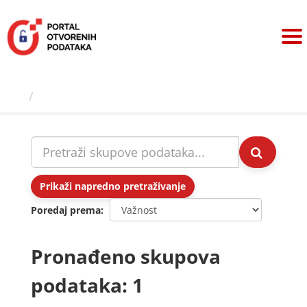
Preskoči
na
sadržaj
Skupovi podаtаkа
Prikaži napredno pretraživanje
Poredaj prema
Pronađeno skupova
podataka: 1