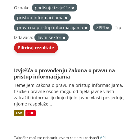
Oznake:
godišnje izvješće
pristup informacijama
pravo na pristup informacijama
ZPPI
Tip
Izdavača:
Javni sektor
Filtriraj rezultate
Izvješća o provođenju Zakona o pravu na
pristup informacijama
Temeljem Zakona o pravu na pristup informacijama,
fizičke i pravne osobe mogu od tijela javne vlasti
zatražiti informaciju koju tijelo javne vlasti posjeduje,
njome raspolaže...
CSV
PDF
Također možete pristupiti ovom registru koristeći
API