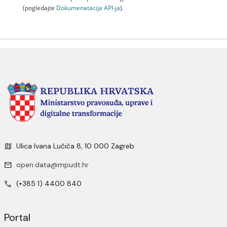
(pogledajte
Dokumenаtаcijа API-jа
).