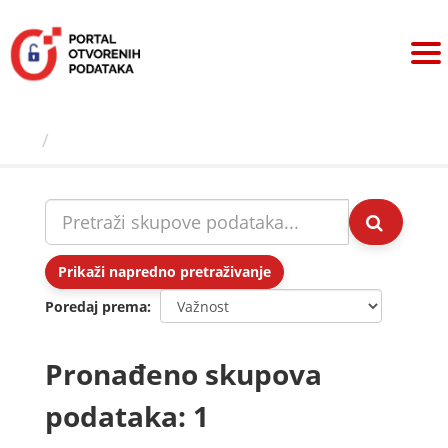
Preskoči
na
sadržaj
Skupovi podаtаkа
Prikaži napredno pretraživanje
Poredaj prema
Pronađeno skupova
podataka: 1