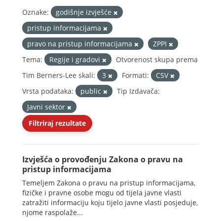
Oznake:
godišnje izvješće
pristup informacijama
pravo na pristup informacijama
ZPPI
Tema:
Regije i gradovi
Otvorenost skupa prema
Tim Berners-Lee skali:
3
Formati:
CSV
Vrsta podataka:
public
Tip Izdavača:
Javni sektor
Filtriraj rezultate
Izvješća o provođenju Zakona o pravu na
pristup informacijama
Temeljem Zakona o pravu na pristup informacijama,
fizičke i pravne osobe mogu od tijela javne vlasti
zatražiti informaciju koju tijelo javne vlasti posjeduje,
njome raspolaže...