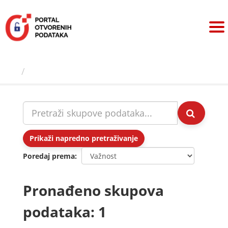
Preskoči
na
sadržaj
Skupovi podаtаkа
Prikaži napredno pretraživanje
Poredaj prema
Pronađeno skupova
podataka: 1