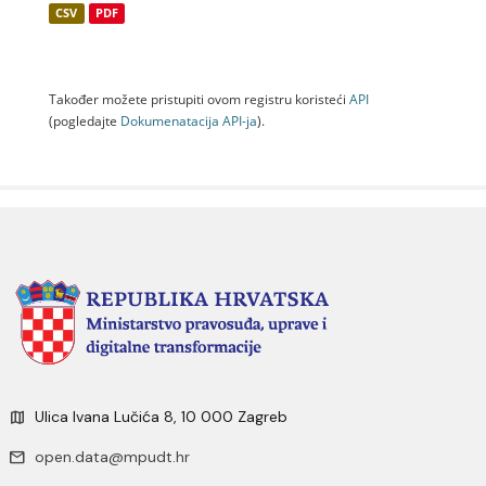
CSV
PDF
Također možete pristupiti ovom registru koristeći
API
(pogledajte
Dokumenаtаcijа API-jа
).