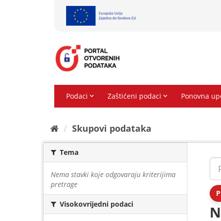
Preskoči
na
sadržaj
Skupovi podаtаkа
Tema
Nema stavki koje odgovaraju kriterijima
pretrage
P
Visokovrijedni podaci
N