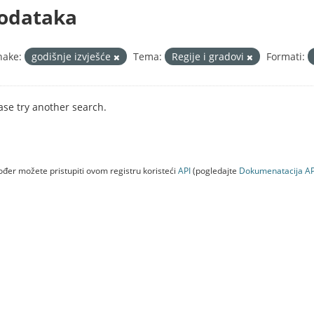
odataka
nake:
godišnje izvješće
Tema:
Regije i gradovi
Formati:
ase try another search.
đer možete pristupiti ovom registru koristeći
API
(pogledajte
Dokumenаtаcijа AP