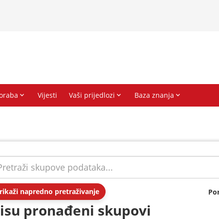
rikaži napredno pretraživanje
Po
isu pronađeni skupovi