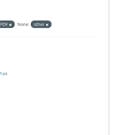
PDF
None:
other
I-jа
).