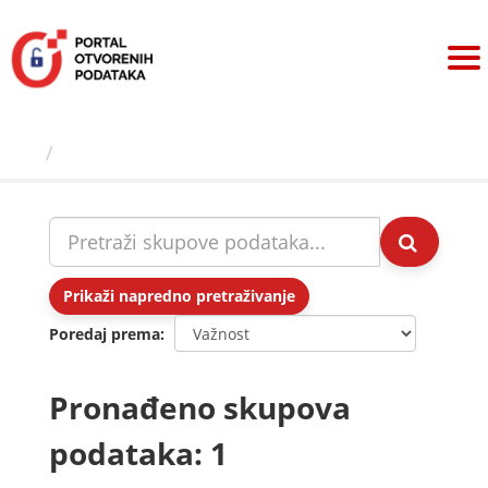
Preskoči
na
sadržaj
Skupovi podаtаkа
Prikaži napredno pretraživanje
Poredaj prema
Pronađeno skupova
podataka: 1