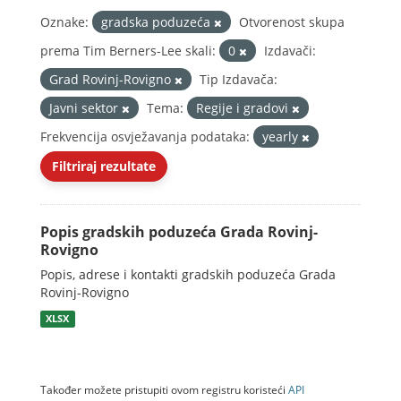
Oznake:
gradska poduzeća
Otvorenost skupa
prema Tim Berners-Lee skali:
0
Izdavači:
Grad Rovinj-Rovigno
Tip Izdavača:
Javni sektor
Tema:
Regije i gradovi
Frekvencija osvježavanja podataka:
yearly
Filtriraj rezultate
Popis gradskih poduzeća Grada Rovinj-
Rovigno
Popis, adrese i kontakti gradskih poduzeća Grada
Rovinj-Rovigno
XLSX
Također možete pristupiti ovom registru koristeći
API