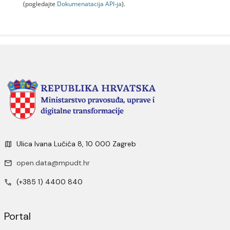
(pogledajte
Dokumenаtаcijа API-jа
).