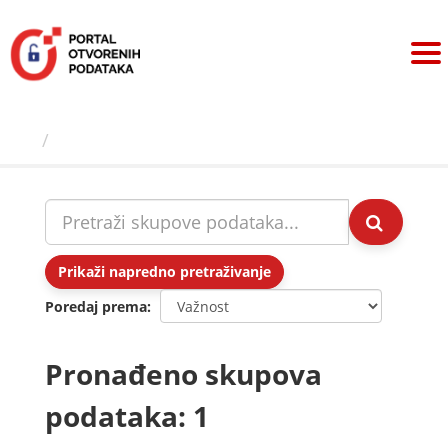
Preskoči
na
sadržaj
Skupovi podаtаkа
Prikaži napredno pretraživanje
Poredaj prema
Pronađeno skupova
podataka: 1