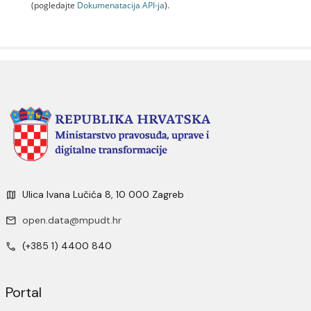
(pogledajte
Dokumenаtаcijа API-jа
).