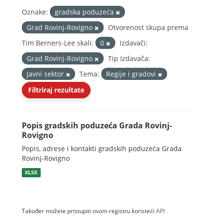
Oznake:
gradska poduzeća
Grad Rovinj-Rovigno
Otvorenost skupa prema
Tim Berners-Lee skali:
0
Izdavači:
Grad Rovinj-Rovigno
Tip Izdavača:
Javni sektor
Tema:
Regije i gradovi
Filtriraj rezultate
Popis gradskih poduzeća Grada Rovinj-
Rovigno
Popis, adrese i kontakti gradskih poduzeća Grada
Rovinj-Rovigno
XLSX
Također možete pristupiti ovom registru koristeći
API