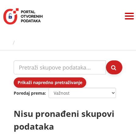
Preskoči
na
sadržaj
Skupovi podаtаkа
Prikaži napredno pretraživanje
Poredaj prema
Nisu pronađeni skupovi
podataka