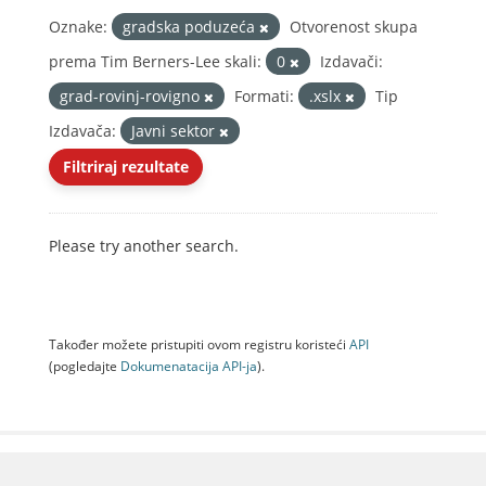
Oznake:
gradska poduzeća
Otvorenost skupa
prema Tim Berners-Lee skali:
0
Izdavači:
grad-rovinj-rovigno
Formati:
.xslx
Tip
Izdavača:
Javni sektor
Filtriraj rezultate
Please try another search.
Također možete pristupiti ovom registru koristeći
API
(pogledajte
Dokumenаtаcijа API-jа
).