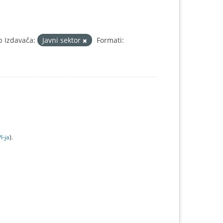
p Izdavača:
Javni sektor
Formati:
I-jа
).