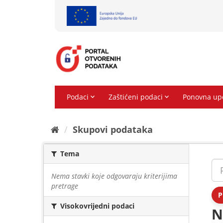
Preskoči
na
sadržaj
Skupovi podаtаkа
Tema
Nema stavki koje odgovaraju kriterijima
pretrage
P
Visokovrijedni podaci
N