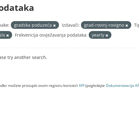
odataka
nake:
gradska poduzeća
Izdavači:
grad-rovinj-rovigno
Ti
xslx
Frekvencija osvježavanja podataka:
yearly
ase try another search.
đer možete pristupiti ovom registru koristeći
API
(pogledajte
Dokumenаtаcijа AP