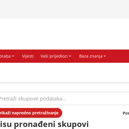
rikaži napredno pretraživanje
Po
isu pronađeni skupovi