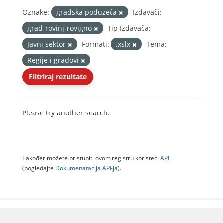
Oznake:
gradska poduzeća
Izdavači:
grad-rovinj-rovigno
Tip Izdavača:
Javni sektor
Formati:
.xslx
Tema:
Regije i gradovi
Filtriraj rezultate
Please try another search.
Također možete pristupiti ovom registru koristeći
API
(pogledajte
Dokumenаtаcijа API-jа
).