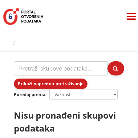
Preskoči
na
sadržaj
Skupovi podаtаkа
Prikaži napredno pretraživanje
Poredaj prema
Nisu pronađeni skupovi
podataka