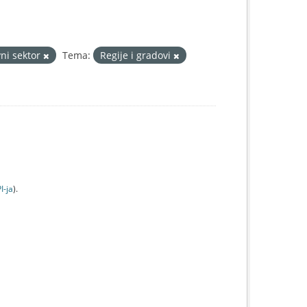
vni sektor
Tema:
Regije i gradovi
I-jа
).