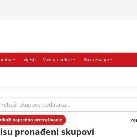
rikaži napredno pretraživanje
Po
isu pronađeni skupovi