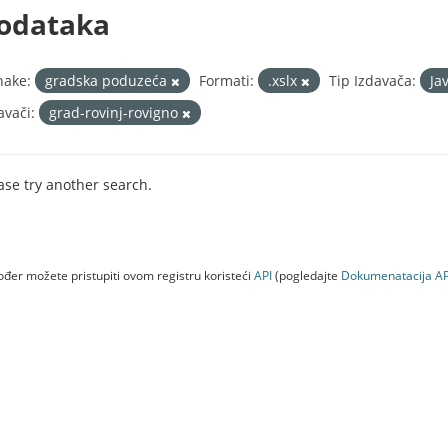
odataka
nake:
gradska poduzeća
Formati:
.xslx
Tip Izdavača:
Ja
avači:
grad-rovinj-rovigno
ase try another search.
đer možete pristupiti ovom registru koristeći
API
(pogledajte
Dokumenаtаcijа AP