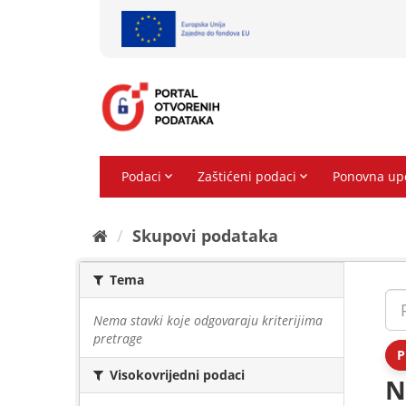
Preskoči
na
sadržaj
Skupovi podаtаkа
Tema
Nema stavki koje odgovaraju kriterijima
pretrage
P
Visokovrijedni podaci
N