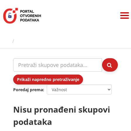
Preskoči
na
sadržaj
Skupovi podаtаkа
Prikaži napredno pretraživanje
Poredaj prema
Nisu pronađeni skupovi
podataka