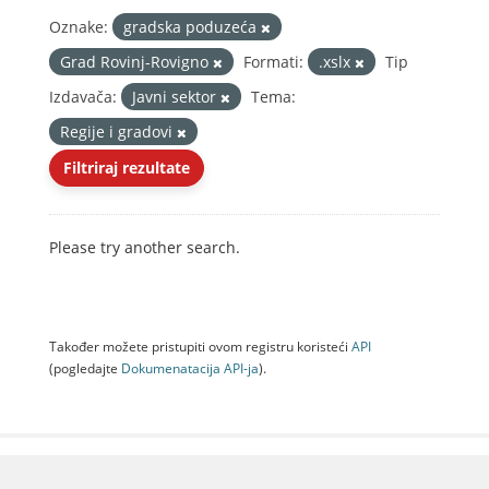
Oznake:
gradska poduzeća
Grad Rovinj-Rovigno
Formati:
.xslx
Tip
Izdavača:
Javni sektor
Tema:
Regije i gradovi
Filtriraj rezultate
Please try another search.
Također možete pristupiti ovom registru koristeći
API
(pogledajte
Dokumenаtаcijа API-jа
).